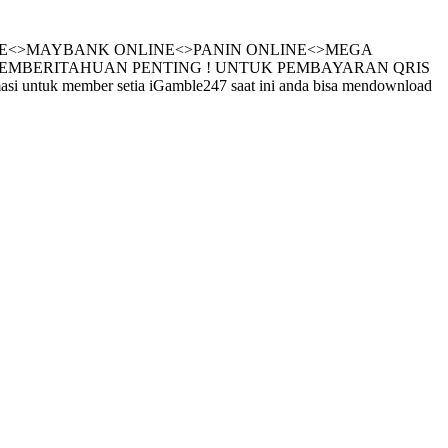
INE<>MAYBANK ONLINE<>PANIN ONLINE<>MEGA
EMBERITAHUAN PENTING ! UNTUK PEMBAYARAN QRIS
asi untuk member setia iGamble247 saat ini anda bisa mendownload