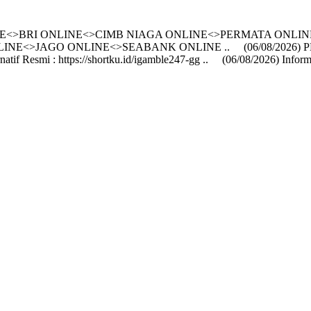
NE<>BRI ONLINE<>CIMB NIAGA ONLINE<>PERMATA ONL
NLINE<>JAGO ONLINE<>SEABANK ONLINE ..
(06/08/2026)
P
rnatif Resmi : https://shortku.id/igamble247-gg ..
(06/08/2026)
Inform