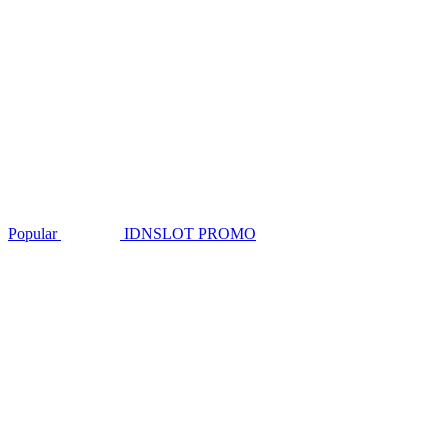
Popular
IDNSLOT
PROMO