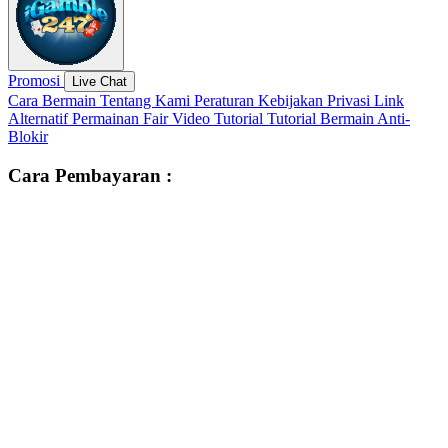
Promosi
Live Chat
Cara Bermain
Tentang Kami
Peraturan
Kebijakan Privasi
Link
Alternatif
Permainan Fair
Video Tutorial
Tutorial Bermain
Anti-
Blokir
Cara Pembayaran :