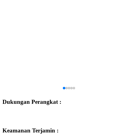
Dukungan Perangkat :
Keamanan Terjamin :