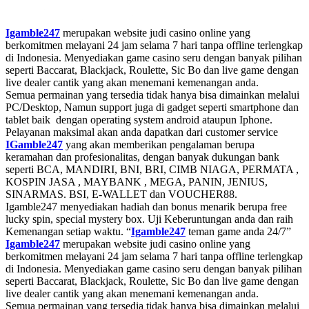
Igamble247
merupakan website judi casino online yang
berkomitmen melayani 24 jam selama 7 hari tanpa offline terlengkap
di Indonesia. Menyediakan game casino seru dengan banyak pilihan
seperti Baccarat, Blackjack, Roulette, Sic Bo dan live game dengan
live dealer cantik yang akan menemani kemenangan anda.
Semua permainan yang tersedia tidak hanya bisa dimainkan melalui
PC/Desktop, Namun support juga di gadget seperti smartphone dan
tablet baik dengan operating system android ataupun Iphone.
Pelayanan maksimal akan anda dapatkan dari customer service
IGamble247
yang akan memberikan pengalaman berupa
keramahan dan profesionalitas, dengan banyak dukungan bank
seperti BCA, MANDIRI, BNI, BRI, CIMB NIAGA, PERMATA ,
KOSPIN JASA , MAYBANK , MEGA, PANIN, JENIUS,
SINARMAS. BSI, E-WALLET dan VOUCHER88.
Igamble247 menyediakan hadiah dan bonus menarik berupa free
lucky spin, special mystery box. Uji Keberuntungan anda dan raih
Kemenangan setiap waktu. “
Igamble247
teman game anda 24/7”
Igamble247
merupakan website judi casino online yang
berkomitmen melayani 24 jam selama 7 hari tanpa offline terlengkap
di Indonesia. Menyediakan game casino seru dengan banyak pilihan
seperti Baccarat, Blackjack, Roulette, Sic Bo dan live game dengan
live dealer cantik yang akan menemani kemenangan anda.
Semua permainan yang tersedia tidak hanya bisa dimainkan melalui