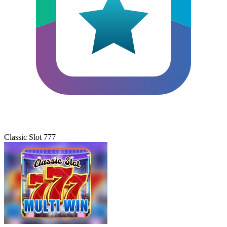
Classic Slot 777