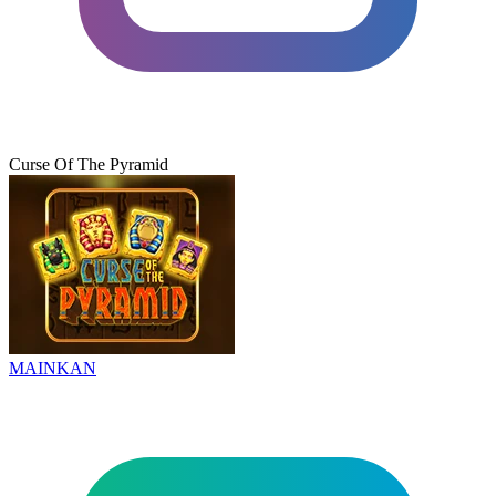
Curse Of The Pyramid
MAINKAN