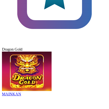
Dragon Gold
MAINKAN