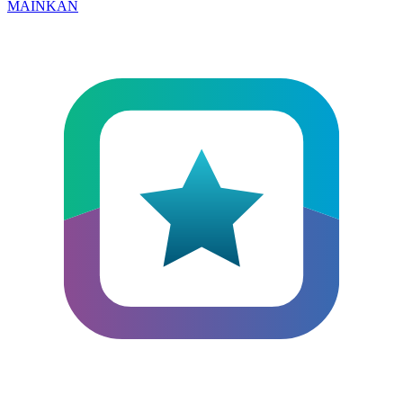
MAINKAN