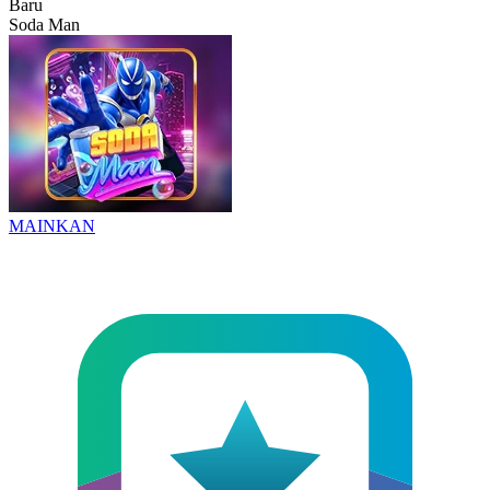
Baru
Soda Man
MAINKAN