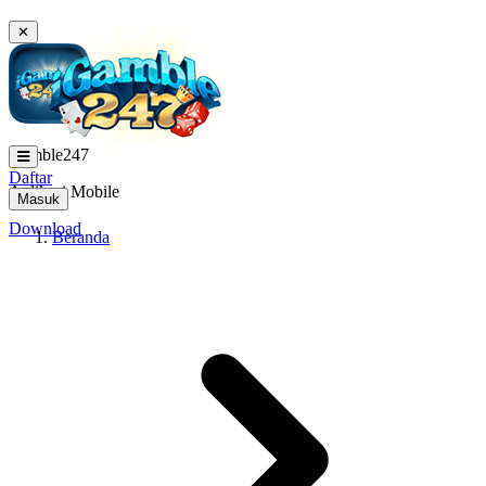
✕
igamble247
Daftar
Aplikasi Mobile
Masuk
Download
Beranda