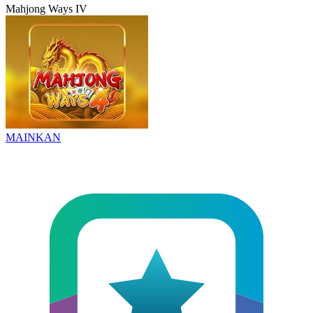
Mahjong Ways IV
MAINKAN