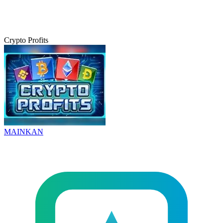
Crypto Profits
MAINKAN