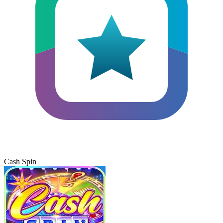
Cash Spin