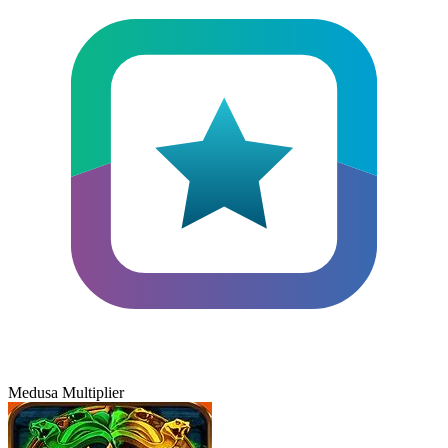
Medusa Multiplier