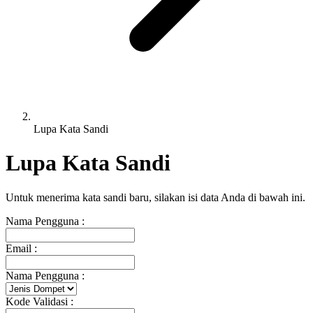
Lupa Kata Sandi
Lupa Kata Sandi
Untuk menerima kata sandi baru, silakan isi data Anda di bawah ini.
Nama Pengguna
:
Email
:
Nama Pengguna
:
Kode Validasi
: