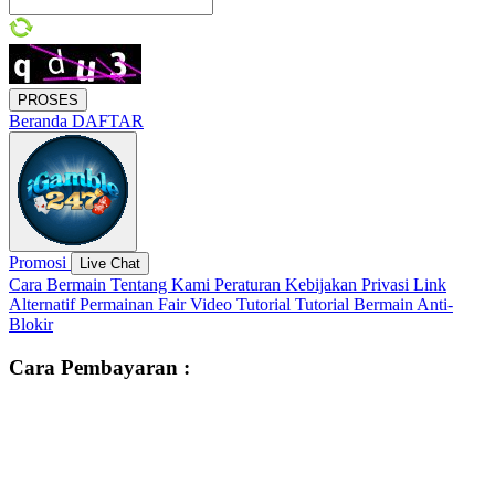
PROSES
Beranda
DAFTAR
Promosi
Live Chat
Cara Bermain
Tentang Kami
Peraturan
Kebijakan Privasi
Link
Alternatif
Permainan Fair
Video Tutorial
Tutorial Bermain
Anti-
Blokir
Cara Pembayaran :