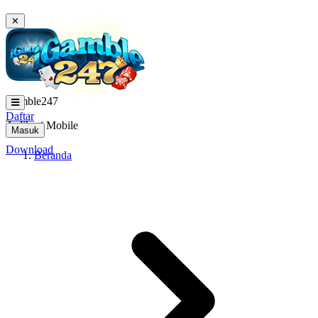
✕
igamble247
Daftar
Aplikasi Mobile
Masuk
Download
Beranda