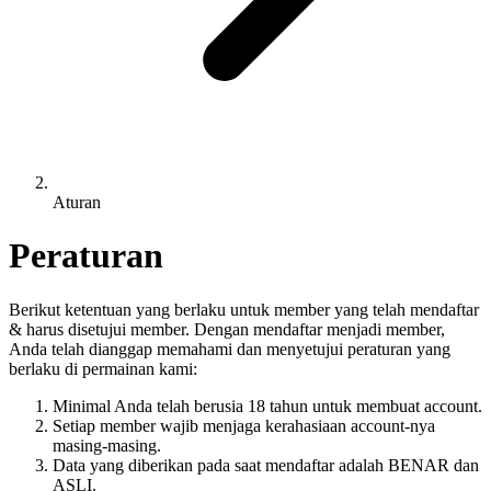
Aturan
Peraturan
Berikut ketentuan yang berlaku untuk member yang telah mendaftar
& harus disetujui member. Dengan mendaftar menjadi member,
Anda telah dianggap memahami dan menyetujui peraturan yang
berlaku di permainan kami:
Minimal Anda telah berusia 18 tahun untuk membuat account.
Setiap member wajib menjaga kerahasiaan account-nya
masing-masing.
Data yang diberikan pada saat mendaftar adalah BENAR dan
ASLI.