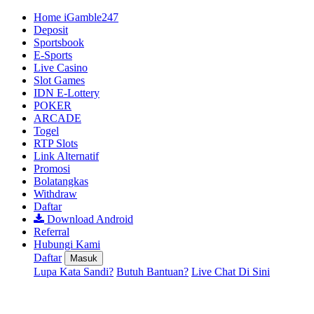
Home iGamble247
Deposit
Sportsbook
E-Sports
Live Casino
Slot Games
IDN E-Lottery
POKER
ARCADE
Togel
RTP Slots
Link Alternatif
Promosi
Bolatangkas
Withdraw
Daftar
Download Android
Referral
Hubungi Kami
Daftar
Masuk
Lupa Kata Sandi?
Butuh Bantuan?
Live Chat Di Sini