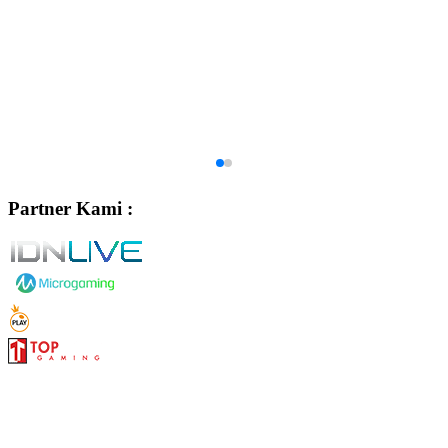
Partner Kami :