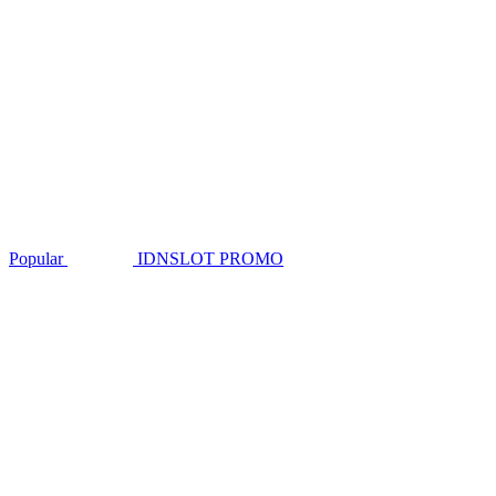
Popular
IDNSLOT
PROMO