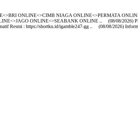
NE<>BRI ONLINE<>CIMB NIAGA ONLINE<>PERMATA ONL
NLINE<>JAGO ONLINE<>SEABANK ONLINE ..
(08/08/2026)
P
rnatif Resmi : https://shortku.id/igamble247-gg ..
(08/08/2026)
Inform