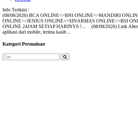
Info Terikini :
(08/08/2026)
BCA ONLINE<>BNI ONLINE<>MANDIRI ONLI
ONLINE<>JENIUS ONLINE<>SINARMAS ONLINE<>BSI O
ONLINE 24JAM SETIAP HARINYA ! ..
(08/08/2026)
Link Alte
aplikasi dari mobile, terima kasih ..
Kategori Permainan