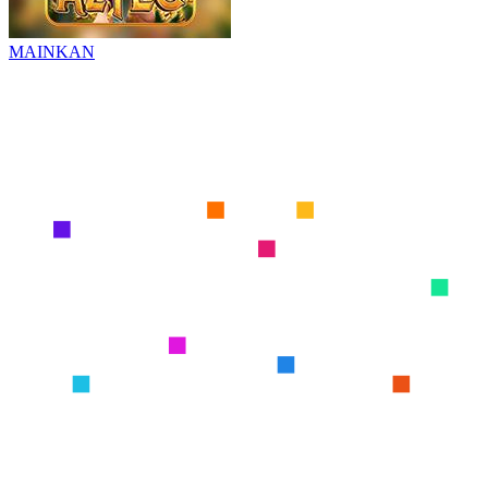
MAINKAN