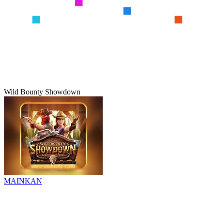
Wild Bounty Showdown
MAINKAN