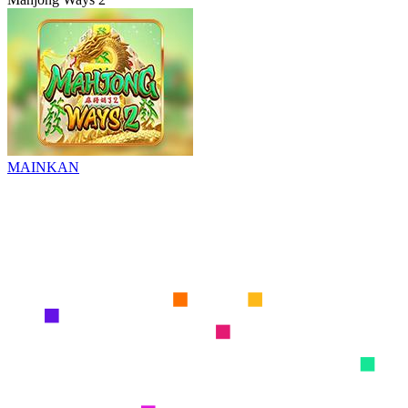
MAINKAN