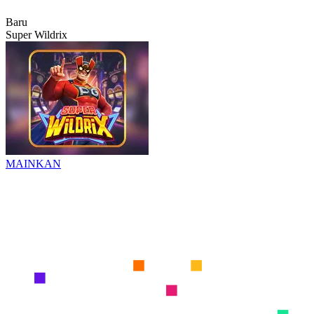
Baru
Super Wildrix
MAINKAN