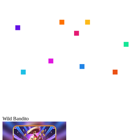
Wild Bandito