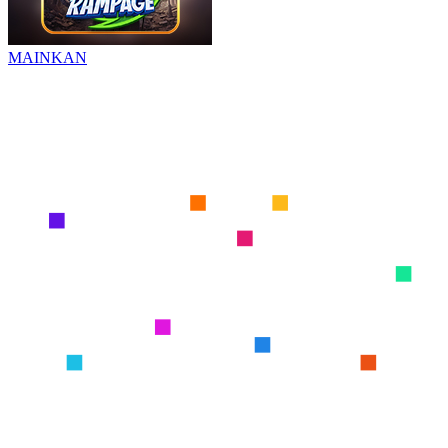
MAINKAN