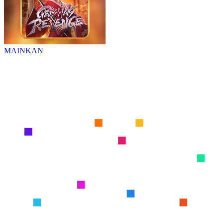
MAINKAN