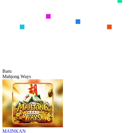
Baru
Mahjong Ways
MAINKAN