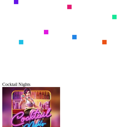
Cocktail Nights