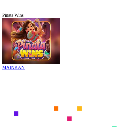
Pinata Wins
MAINKAN