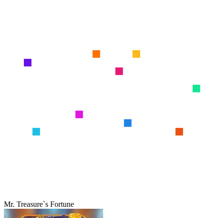
Mr. Treasure`s Fortune