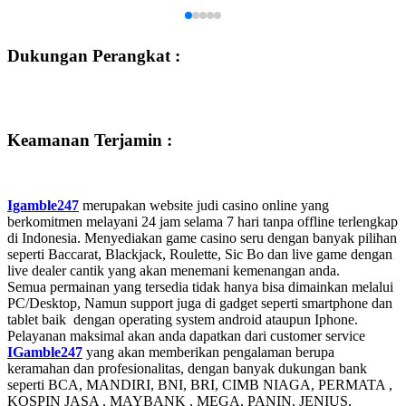
Dukungan Perangkat :
Keamanan Terjamin :
Igamble247
merupakan website judi casino online yang
berkomitmen melayani 24 jam selama 7 hari tanpa offline terlengkap
di Indonesia. Menyediakan game casino seru dengan banyak pilihan
seperti Baccarat, Blackjack, Roulette, Sic Bo dan live game dengan
live dealer cantik yang akan menemani kemenangan anda.
Semua permainan yang tersedia tidak hanya bisa dimainkan melalui
PC/Desktop, Namun support juga di gadget seperti smartphone dan
tablet baik dengan operating system android ataupun Iphone.
Pelayanan maksimal akan anda dapatkan dari customer service
IGamble247
yang akan memberikan pengalaman berupa
keramahan dan profesionalitas, dengan banyak dukungan bank
seperti BCA, MANDIRI, BNI, BRI, CIMB NIAGA, PERMATA ,
KOSPIN JASA , MAYBANK , MEGA, PANIN, JENIUS,