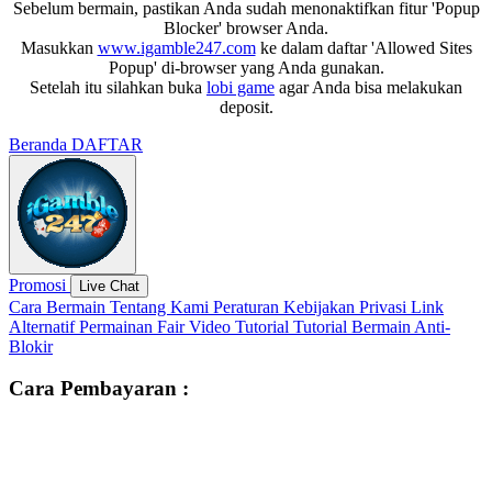
Sebelum bermain, pastikan Anda sudah menonaktifkan fitur
'Popup
Blocker'
browser Anda.
Masukkan
www.igamble247.com
ke dalam daftar 'Allowed Sites
Popup' di-browser yang Anda gunakan.
Setelah itu silahkan buka
lobi game
agar Anda bisa melakukan
deposit.
Beranda
DAFTAR
Promosi
Live Chat
Cara Bermain
Tentang Kami
Peraturan
Kebijakan Privasi
Link
Alternatif
Permainan Fair
Video Tutorial
Tutorial Bermain
Anti-
Blokir
Cara Pembayaran :