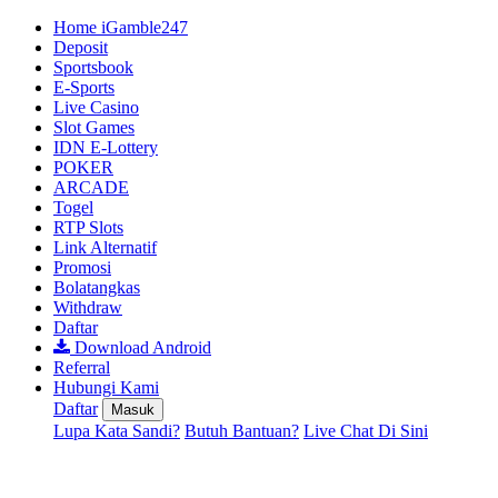
Home iGamble247
Deposit
Sportsbook
E-Sports
Live Casino
Slot Games
IDN E-Lottery
POKER
ARCADE
Togel
RTP Slots
Link Alternatif
Promosi
Bolatangkas
Withdraw
Daftar
Download Android
Referral
Hubungi Kami
Daftar
Masuk
Lupa Kata Sandi?
Butuh Bantuan?
Live Chat Di Sini