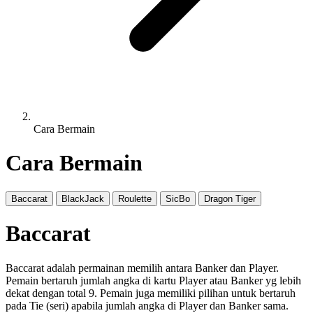
Cara Bermain
Cara Bermain
Baccarat
BlackJack
Roulette
SicBo
Dragon Tiger
Baccarat
Baccarat adalah permainan memilih antara Banker dan Player.
Pemain bertaruh jumlah angka di kartu Player atau Banker yg lebih
dekat dengan total 9. Pemain juga memiliki pilihan untuk bertaruh
pada Tie (seri) apabila jumlah angka di Player dan Banker sama.