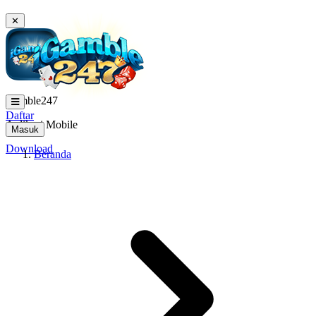
✕
igamble247
Daftar
Aplikasi Mobile
Masuk
Download
Beranda