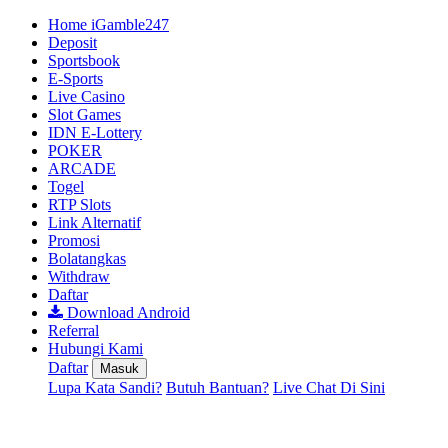
Home iGamble247
Deposit
Sportsbook
E-Sports
Live Casino
Slot Games
IDN E-Lottery
POKER
ARCADE
Togel
RTP Slots
Link Alternatif
Promosi
Bolatangkas
Withdraw
Daftar
Download Android
Referral
Hubungi Kami
Daftar
Masuk
Lupa Kata Sandi?
Butuh Bantuan?
Live Chat Di Sini