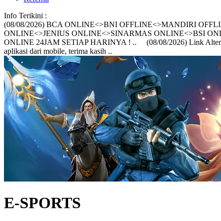
Info Terikini :
(08/08/2026)
BCA ONLINE<>BNI OFFLINE<>MANDIRI OFF
ONLINE<>JENIUS ONLINE<>SINARMAS ONLINE<>BSI O
ONLINE 24JAM SETIAP HARINYA ! ..
(08/08/2026)
Link Alte
aplikasi dari mobile, terima kasih ..
E-SPORTS