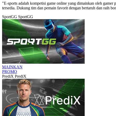
"E-sports adalah kompetisi game online yang dimainkan oleh gam
tersedia. Dukung tim dan pemain favorit dengan bertaruh dan raih bo
SportGG
SportGG
MAINKAN
PROMO
PrediX
PrediX