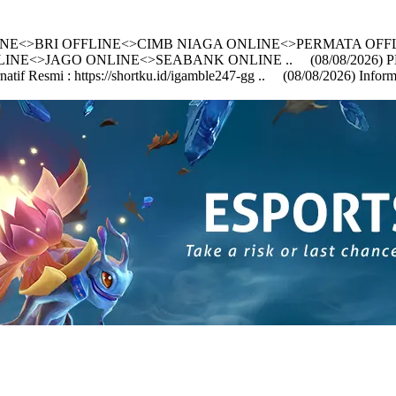
LINE<>BRI OFFLINE<>CIMB NIAGA ONLINE<>PERMATA O
NLINE<>JAGO ONLINE<>SEABANK ONLINE ..
(08/08/2026)
P
rnatif Resmi : https://shortku.id/igamble247-gg ..
(08/08/2026)
Inform