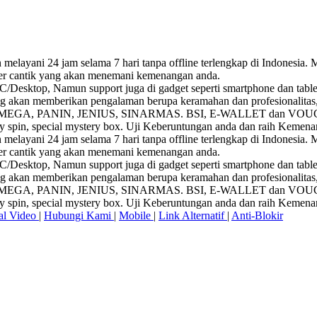
melayani 24 jam selama 7 hari tanpa offline terlengkap di Indonesia. 
aler cantik yang akan menemani kemenangan anda.
C/Desktop, Namun support juga di gadget seperti smartphone dan tabl
g akan memberikan pengalaman berupa keramahan dan profesionalit
MEGA, PANIN, JENIUS, SINARMAS. BSI, E-WALLET dan VOU
 spin, special mystery box. Uji Keberuntungan anda dan raih Kemenan
melayani 24 jam selama 7 hari tanpa offline terlengkap di Indonesia. 
aler cantik yang akan menemani kemenangan anda.
C/Desktop, Namun support juga di gadget seperti smartphone dan tabl
g akan memberikan pengalaman berupa keramahan dan profesionalit
MEGA, PANIN, JENIUS, SINARMAS. BSI, E-WALLET dan VOU
 spin, special mystery box. Uji Keberuntungan anda dan raih Kemenan
al Video
|
Hubungi Kami
|
Mobile
|
Link Alternatif
|
Anti-Blokir