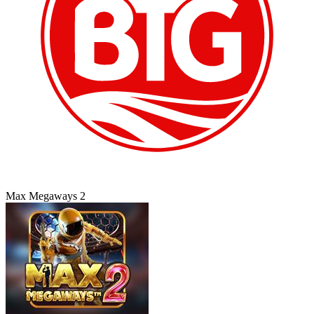
Max Megaways 2