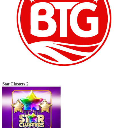
Star Clusters 2