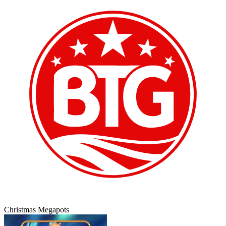
Christmas Megapots