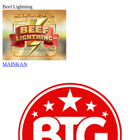
Beef Lightning
MAINKAN