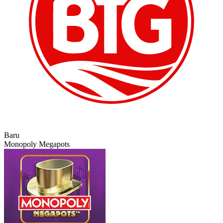
Baru
Monopoly Megapots