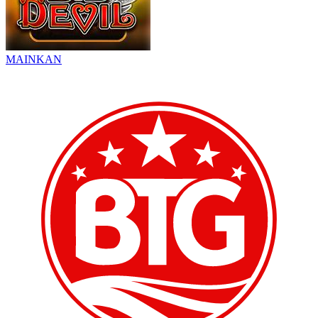
MAINKAN