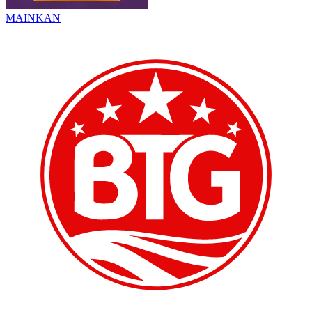
MAINKAN