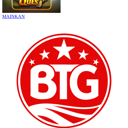
MAINKAN